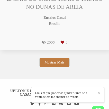
NO DUNAS DE AREIA
Ensaios Casal
Brasília
2006
5
Mostrar Mais
UELTON E RAQUEL LACERDA- FOTÓGRAFOS DE
Olá, em que podemos ajudar? Sinta-se a
✕
CASAMENTO- BRASÍLIA-DF
/
CONTATO
vontade em me chamar no Whats.