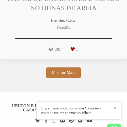
NO DUNAS DE AREIA
Ensaios Casal
Brasília
2004
5
Mostrar Mais
UELTON E RAQUEL LACERDA- FOTÓGRAFOS DE
Olá, em que podemos ajudar? Sinta-se a
✕
CASAMENTO- BRASÍLIA-DF
/
CONTATO
vontade em me chamar no Whats.