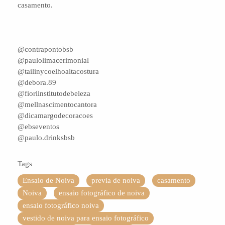
casamento.
@contrapontobsb
@paulolimacerimonial
@tailinycoelhoaltacostura
@debora.89
@fioriinstitutodebeleza
@mellnascimentocantora
@dicamargodecoracoes
@ebseventos
@paulo.drinksbsb
Tags
Ensaio de Noiva
previa de noiva
casamento
Noiva
ensaio fotográfico de noiva
ensaio fotográfico noiva
vestido de noiva para ensaio fotográfico