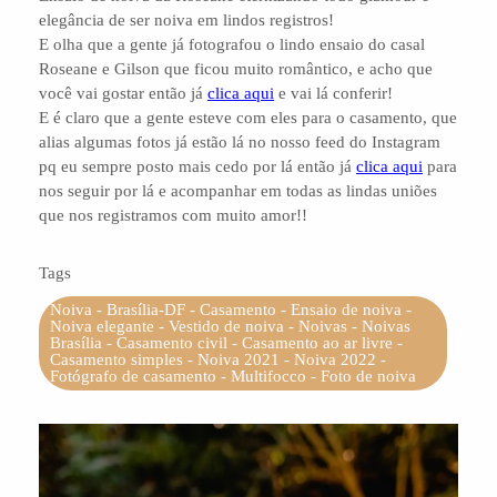
elegância de ser noiva em lindos registros!
E olha que a gente já fotografou o lindo ensaio do casal
Roseane e Gilson que ficou muito romântico, e acho que
você vai gostar então já
clica aqui
e vai lá conferir!
E é claro que a gente esteve com eles para o casamento, que
alias algumas fotos já estão lá no nosso feed do Instagram
pq eu sempre posto mais cedo por lá então já
clica aqui
para
nos seguir por lá e acompanhar em todas as lindas uniões
que nos registramos com muito amor!!
Tags
Noiva - Brasília-DF - Casamento - Ensaio de noiva -
Noiva elegante - Vestido de noiva - Noivas - Noivas
Brasília - Casamento civil - Casamento ao ar livre -
Casamento simples - Noiva 2021 - Noiva 2022 -
Fotógrafo de casamento - Multifocco - Foto de noiva