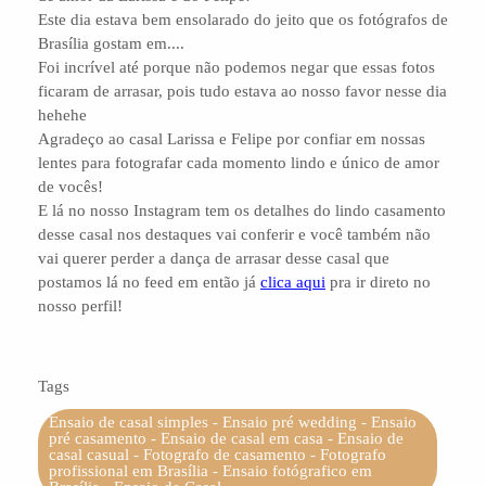
Este dia estava bem ensolarado do jeito que os fotógrafos de
Brasília gostam em....
Foi incrível até porque não podemos negar que essas fotos
ficaram de arrasar, pois tudo estava ao nosso favor nesse dia
hehehe
Agradeço ao casal Larissa e Felipe por confiar em nossas
lentes para fotografar cada momento lindo e único de amor
de vocês!
E lá no nosso Instagram tem os detalhes do lindo casamento
desse casal nos destaques vai conferir e você também não
vai querer perder a dança de arrasar desse casal que
postamos lá no feed em então já
clica aqui
pra ir direto no
nosso perfil!
Tags
Ensaio de casal simples - Ensaio pré wedding - Ensaio
pré casamento - Ensaio de casal em casa - Ensaio de
casal casual - Fotografo de casamento - Fotografo
profissional em Brasília - Ensaio fotógrafico em